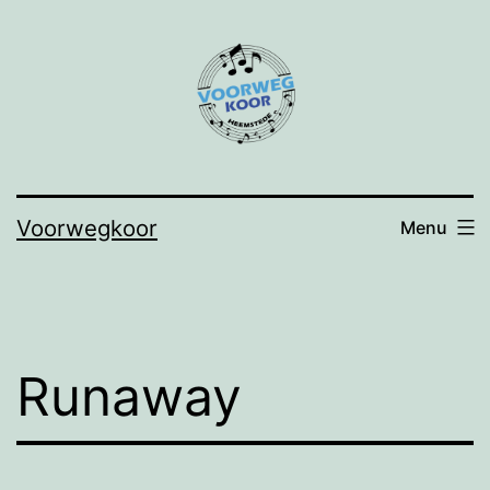
Ga
naar
de
inhoud
Voorwegkoor
Menu
Runaway