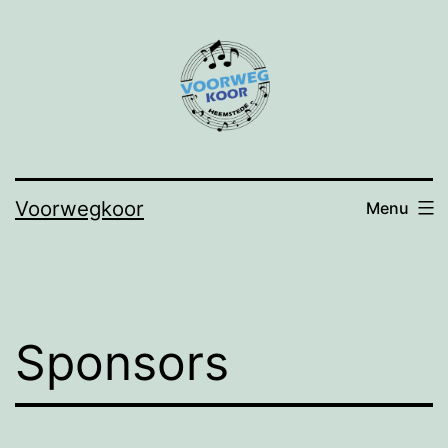
Ga
naar
de
inhoud
Voorwegkoor
Menu
Sponsors