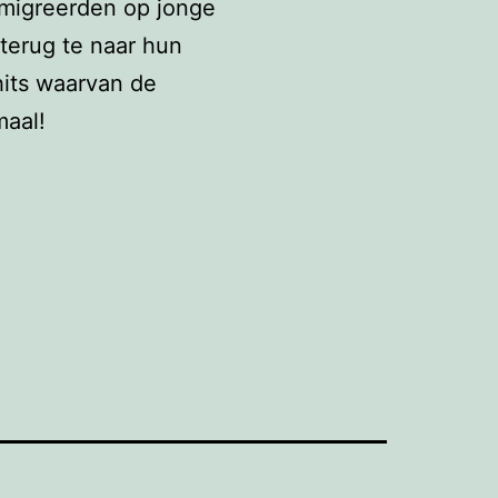
emigreerden op jonge
 terug te naar hun
hits waarvan de
maal!